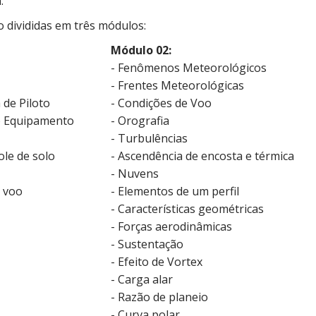
.
o divididas em três módulos:
Módulo 02:
- Fenômenos Meteorológicos
- Frentes Meteorológicas
 de Piloto
- Condições de Voo
o Equipamento
- Orografia
- Turbulências
ole de solo
- Ascendência de encosta e térmica
- Nuvens
 voo
- Elementos de um perfil
- Características geométricas
- Forças aerodinâmicas
- Sustentação
- Efeito de Vortex
- Carga alar
- Razão de planeio
- Curva polar