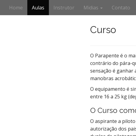
M
S
Home
Aulas
Instrutor
Midias
Contato
k
a
i
i
p
n
Curso
t
m
o
e
c
n
o
O Parapente é o mai
n
u
t
contrário do pára-
e
sensação é ganhar a
n
manobras acrobátic
t
O equipamento é sim
entre 16 a 25 kg (d
O Curso com
O aspirante a pilot
autorização dos pais